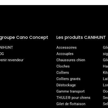
 groupe Cano Concept
Les produits CANIHUNT
NIHUNT
Accessoires
Gil
DOG
Accouples
sig
enir revendeur
Chaussures chien
Gil
Cloches
Ha
Colliers
Kit
Colliers gravés
La
Déstockage
Lo
Gamme transport
Oc
THULE® pour chiens
Sec
Gilet de flottaison
Sel