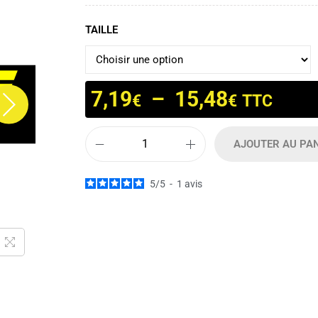
TAILLE
7,19
–
15,48
€
€
TTC
AJOUTER AU PA
5
/
5
-
1
avis