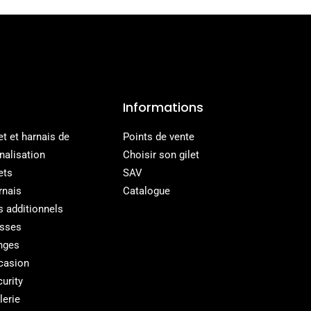
Informations
et et harnais de
Points de vente
nalisation
Choisir son gilet
ets
SAV
rnais
Catalogue
s additionnels
isses
nges
casion
urity
lerie