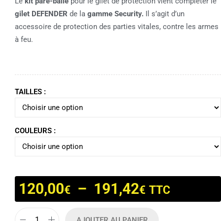
Le
kit pare-balle
pour le gilet de protection vient compléter le
gilet DEFENDER
de la
gamme Security.
Il s’agit d’un
accessoire de protection des parties vitales, contre les armes
à feu.
TAILLES :
COULEURS :
120,00
–
191,42
€
€
TTC
AJOUTER AU PANIER