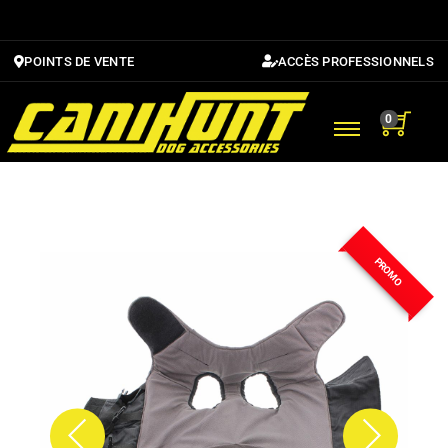
OFFRE 5+1 Gilets
Expédition sous
Retour pour échange
Livraison
OFFRE NEWSLETTER
OFFRE 5+1 Gilets
Expédition sous
Retour pour échange
Livraison
OFFRE NEWSLETTER
OFFRE 5+1 Gilets
Expédition sous
Retour pour échange
Livraison
OFFRE NEWSLETTER
OFFERTE
OFFERTE
OFFERTE
24H ouvrées
24H ouvrées
24H ouvrées
📢​ 6 gilets dans votre panier le 6ème
📢​ 6 gilets dans votre panier le 6ème
📢​ 6 gilets dans votre panier le 6ème
dès 50€ d'achat*
dès 50€ d'achat*
dès 50€ d'achat*
GRATUIT
GRATUIT
GRATUIT
-20 % EN S'INSCRIVANT
-20 % EN S'INSCRIVANT
-20 % EN S'INSCRIVANT
🚚
🚚
🚚
pour les gilets de protection 👈
pour les gilets de protection 👈
pour les gilets de protection 👈
OFFERT
OFFERT
OFFERT
POINTS DE VENTE
ACCÈS PROFESSIONNELS
0
PROMO