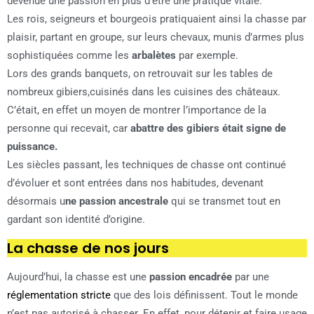
devenue une passion en plus d’être une pratique vitale.
Les rois, seigneurs et bourgeois pratiquaient ainsi la chasse par
plaisir, partant en groupe, sur leurs chevaux, munis d’armes plus
sophistiquées comme les
arbalètes
par exemple.
Lors des grands banquets, on retrouvait sur les tables de
nombreux gibiers,cuisinés dans les cuisines des châteaux.
C’était, en effet un moyen de montrer l’importance de la
personne qui recevait, car
abattre des gibiers était signe de
puissance.
Les siècles passant, les techniques de chasse ont continué
d’évoluer et sont entrées dans nos habitudes, devenant
désormais u
ne passion ancestrale
qui se transmet tout en
gardant son identité d’origine.
La chasse de nos jours
Aujourd’hui, la chasse est une
passion encadrée
par une
réglementation stricte
que des lois définissent. Tout le monde
n’est pas autorisé à chasser. En effet, pour détenir et faire usage