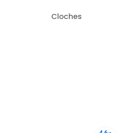
GAMME ALP
Cloches
Cloches pour chien de chasse disponibles en
plusieurs tailles
Cliquer ici