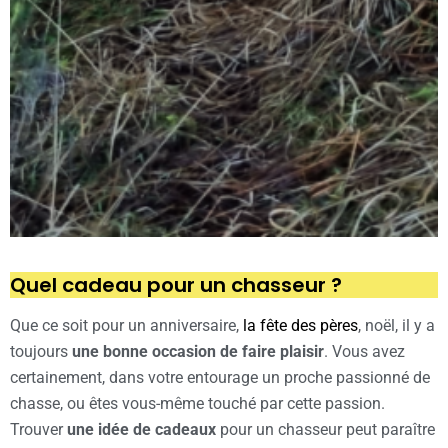
Quel cadeau pour un chasseur ?
Que ce soit pour un anniversaire,
la fête des pères
, noël, il y a
toujours
une bonne occasion de faire plaisir
. Vous avez
certainement, dans votre entourage un proche passionné de
chasse, ou êtes vous-même touché par cette passion.
Trouver
une idée de cadeaux
pour un chasseur peut paraître