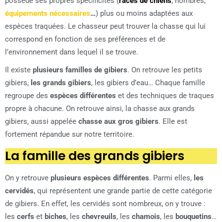
possède ses propres spécificités (
races de chiens
, nombres,
équipements nécessaires
…
) plus ou moins adaptées aux
espèces traquées. Le chasseur peut trouver la chasse qui lui
correspond en fonction de ses préférences et de
l’environnement dans lequel il se trouve.
Il existe
plusieurs familles de gibiers
. On retrouve les petits
gibiers,
les grands gibiers
, les gibiers d’eau… Chaque famille
regroupe des
espèces différentes
et des techniques de traques
propre à chacune. On retrouve ainsi, la chasse aux grands
gibiers, aussi appelée
chasse aux gros gibiers
. Elle est
fortement répandue sur notre territoire.
La famille des grands gibiers
On y retrouve
plusieurs espèces différentes
. Parmi elles,
les
cervidés
, qui représentent une grande partie de cette catégorie
de gibiers. En effet, les cervidés sont nombreux, on y trouve :
les
cerfs
et
biches
, les
chevreuils
, les
chamois
, les
bouquetins
…