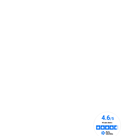
Cloches pour chien de chasse disponibles en
plusieurs tailles
Cliquer ici